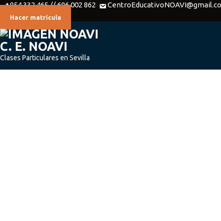
954 332 465 // 696 002 862
CentroEducativoNOAVI@gmail.c
Hacer matrícula
C. E. NOAVI
Clases Particulares en Sevilla
INICIO
CLASES DE
MATERIALES
CONTACTO