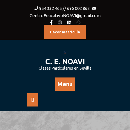
954 332 465 // 696 002 862
CentroEducativoNOAVI@gmail.com
Hacer matrícula
C. E. NOAVI
Clases Particulares en Sevilla
Menu